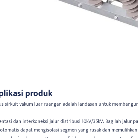
plikasi produk
s sirkuit vakum luar ruangan adalah landasan untuk membangun j
entasi dan interkoneksi jalur distribusi 10kV/35kV: Bagilah jalu
 otomatis dapat mengisolasi segmen yang rusak dan memulihkan p