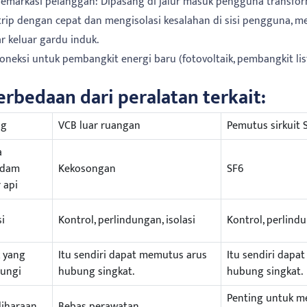
k demarkasi pelanggan: Dipasang di jalur masuk pengguna transfor
trip dengan cepat dan mengisolasi kesalahan di sisi pengguna, m
ar keluar gardu induk.
 koneksi untuk pembangkit energi baru (fotovoltaik, pembangkit lis
erbedaan dari peralatan terkait:
ng
VCB luar ruangan
Pemutus sirkuit 
a
dam
Kekosongan
SF6
 api
i
Kontrol, perlindungan, isolasi
Kontrol, perlindu
 yang
Itu sendiri dapat memutus arus
Itu sendiri dapa
dungi
hubung singkat.
hubung singkat.
Penting untuk m
iharaan
Bebas perawatan