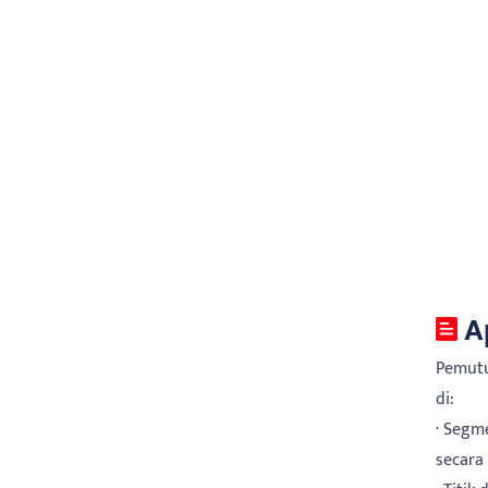
A
Pemutu
di:
· Segm
secara