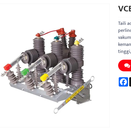
VCB
Taili 
perli
vakum 
kemam
tinggi
F