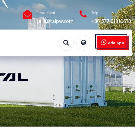
Email Kami
Telp
taili@talpw.com
+86-577-61810678
Ada Apa