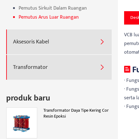
Pemutus Sirkuit Dalam Ruangan
Pemutus Arus Luar Ruangan
Desk
VCB lu
Aksesoris Kabel

pemutu
otomati
F
Transformator

· Fung
· Fung
produk baru
serta l
· Fung
Transformator Daya Tipe Kering Cor
Resin Epoksi