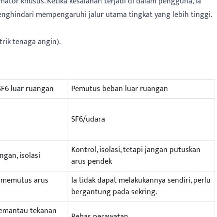
mator khusus. Ketika kesalahan terjadi di dalam pengguna, ia
enghindari mempengaruhi jalur utama tingkat yang lebih tinggi.
trik tenaga angin).
SF6 luar ruangan
Pemutus beban luar ruangan
SF6/udara
Kontrol, isolasi, tetapi jangan putuskan
ngan, isolasi
arus pendek
t memutus arus
Ia tidak dapat melakukannya sendiri, perlu
bergantung pada sekring.
emantau tekanan
Bebas perawatan