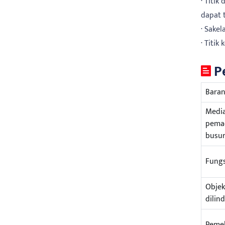
· Titi
dapat 
· Sakel
· Titik
P
Bara
Medi
pema
busur
Fungs
Objek
dilin
Pemel