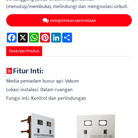
(menutup/membuka), melindungi dan mengisolasi sirkuit.
mengirimkan permintaan
Facebook
X
WhatsApp
Pinterest
LinkedIn
Share
Deskripsi Produk
Fitur Inti:
Media pemadam busur api: Vakum
Lokasi instalasi: Dalam ruangan
Fungsi inti: Kontrol dan perlindungan