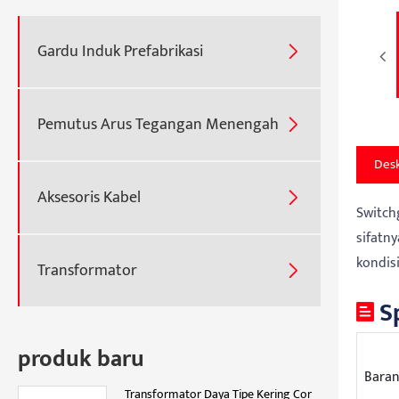
Gardu Induk Prefabrikasi

Pemutus Arus Tegangan Menengah

Desk
Aksesoris Kabel

Switch
sifatn
kondisi
Transformator

S
produk baru
Bara
Transformator Daya Tipe Kering Cor