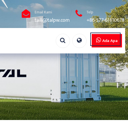
Email Kami
Telp
taili@talpw.com
+86-577-61810678
Ada Apa