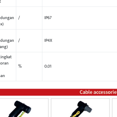
t
ndungan
/
IP67
ox)
ndungan
/
IP4X
ang)
tingkat
coran
%
0.01
a
nan