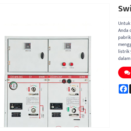
Swi
Untuk 
Anda d
pabrik
mengg
listri
dalam
F