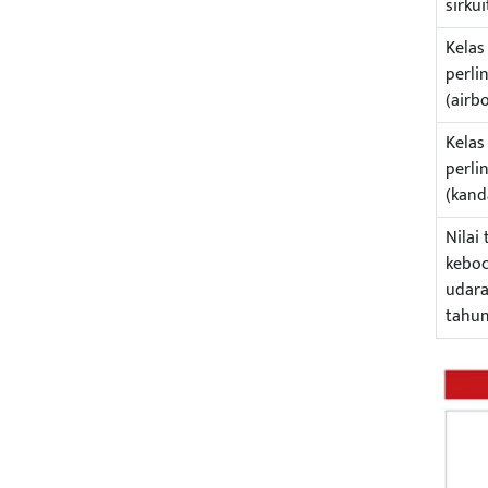
sirkui
Kelas
perli
(airb
Kelas
perli
(kand
Nilai 
kebo
udar
tahu