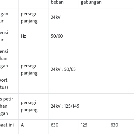
beban
gabungan
ngan
persegi
24kV
ur
panjang
ensi
Hz
50/60
ur
ensi
han
ngan
persegi
24kV : 50/65
panjang
port
tus)
s petir
persegi
han
24kV : 125/145
panjang
ngan
saat ini
A
630
125
630