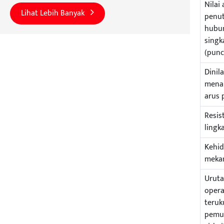
Nilai 
Lihat Lebih Banyak
penu
hubu
singk
(punc
Dinila
mena
arus 
Resis
lingk
Kehi
meka
Urut
opera
teruk
pemu