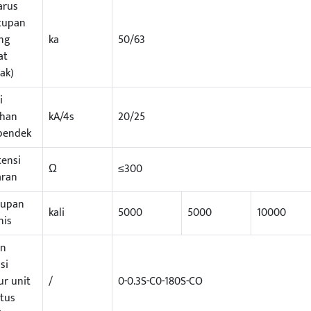
arus
tupan
ng
ka
50/63
at
ak)
i
han
kA/4s
20/25
pendek
tensi
Ω
≤300
aran
dupan
kali
5000
5000
10000
nis
an
si
ur unit
/
0-0.3S-C0-180S-CO
tus