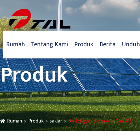
Rumah
Tentang Kami
Produk
Berita
Unduh
Produk
Rumah
Produk
saklar
Switchgear Berisolasi Gas SF6